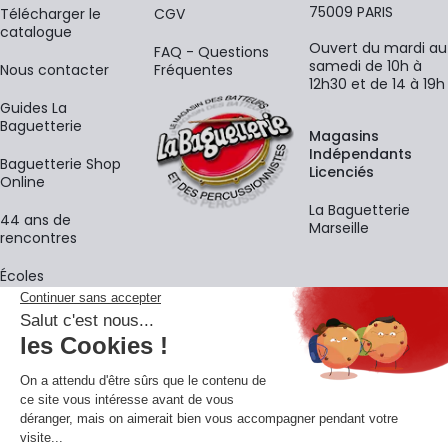
75009 PARIS
​Télécharger le
CGV
catalogue
Ouvert du mardi au
FAQ - Questions
samedi de 10h à
Nous contacter
Fréquentes
12h30 et de 14 à 19h
Guides La
Baguetterie
Magasins
Indépendants
Baguetterie Shop
Licenciés
Online
La Baguetterie
44 ans de
Marseille
rencontres
Écoles
La newsletter
Adresse e-mail
M'
En vous inscrivant à notre newsletter, vous acceptez notre
politique de
confidentialité
.
Retrouvons-nous sur