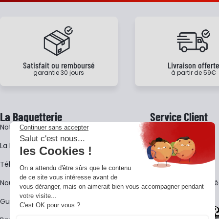
Satisfait ou remboursé
Livraison offert
garantie 30 jours
à partir de 59€
La Baguetterie
Service Client
Notre histoire
Livraison
La BagShow
Garantie 3 ans
​Télécharger le catalogue
CGV
Nous contacter
FAQ - Questions Fr
Guides La Baguetterie