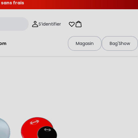
 sans frais
S’identifier
Mes listes d'envies
Panier
tom
Magasin
Bag'Show