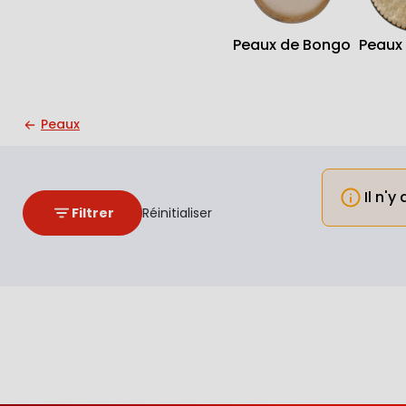
Peaux de Bongo
Peaux
Peaux
Il n'y
Info
Filtrer
Réinitialiser