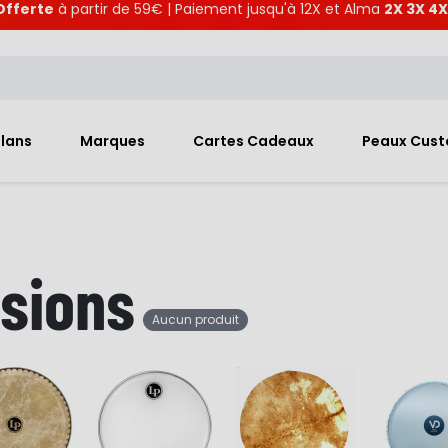
Offerte
à partir de 59€ | Paiement jusqu'à 12X et Alma
2X 3X 4X
Plans
Marques
Cartes Cadeaux
Peaux Cus
sions
Aucun produit