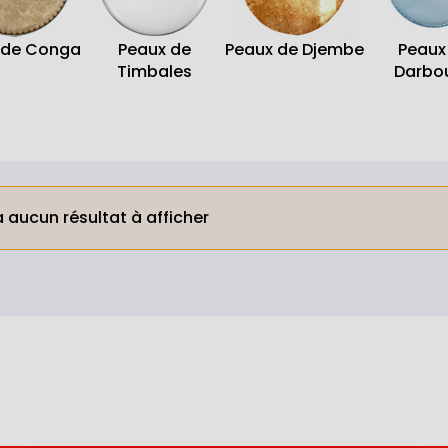
 de Conga
Peaux de
Peaux de Djembe
Peaux
Timbales
Darbo
 a aucun résultat à afficher