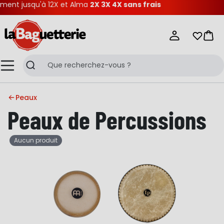
ent jusqu'à 12X et Alma
2X 3X 4X sans frais
La Baguetterie
Mes list
Pani
Menu
Recherche
Peaux
Peaux de Percussions
Aucun produit