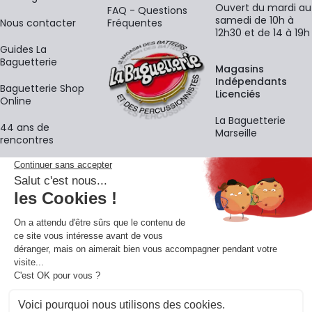
Ouvert du mardi au
FAQ - Questions
samedi de 10h à
Nous contacter
Fréquentes
12h30 et de 14 à 19h
Guides La
Baguetterie
Magasins
Indépendants
Baguetterie Shop
Licenciés
Online
La Baguetterie
44 ans de
Marseille
rencontres
Écoles
La newsletter
Adresse e-mail
M'
En vous inscrivant à notre newsletter, vous acceptez notre
politique de
confidentialité
.
Retrouvons-nous sur