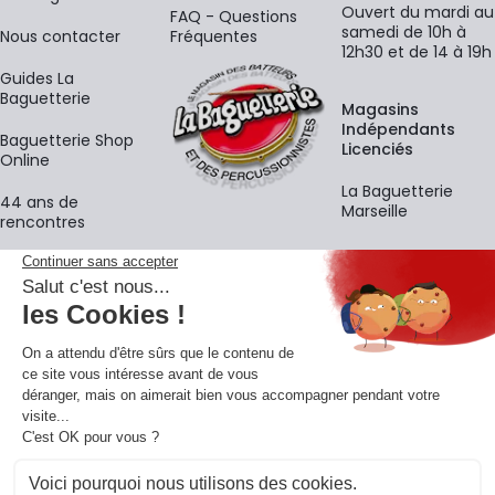
Ouvert du mardi au
FAQ - Questions
samedi de 10h à
Nous contacter
Fréquentes
12h30 et de 14 à 19h
Guides La
Baguetterie
Magasins
Indépendants
Baguetterie Shop
Licenciés
Online
La Baguetterie
44 ans de
Marseille
rencontres
Écoles
La newsletter
Adresse e-mail
M'
En vous inscrivant à notre newsletter, vous acceptez notre
politique de
confidentialité
.
Retrouvons-nous sur