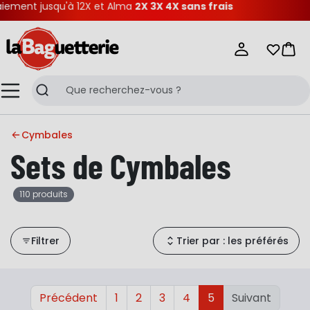
iement jusqu'à 12X et Alma
2X 3X 4X sans frais
La Baguetterie
Mes list
Pani
Menu
Recherche
Cymbales
Sets de Cymbales
110 produits
Filtrer
Trier par : les préférés
Précédent
1
2
3
4
5
Suivant