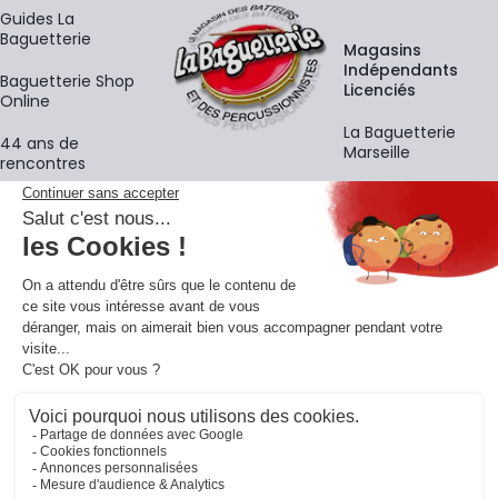
Guides La
Baguetterie
Magasins
Indépendants
Baguetterie Shop
Licenciés
Online
La Baguetterie
44 ans de
Marseille
rencontres
Écoles
La newsletter
Adresse e-mail
M'
En vous inscrivant à notre newsletter, vous acceptez notre
politique de
confidentialité
.
Retrouvons-nous sur