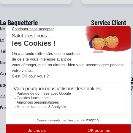
La Baguetterie
Service Client
Notre histoire
Livraison
La BagShow
Garantie 3 ans
​Télécharger le catalogue
CGV
Nous contacter
FAQ - Questions Fr
Guides La Baguetterie
Baguetterie Shop Online
44 ans de rencontres
Écoles