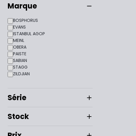
Marque
BOSPHORUS
EVANS
ISTANBUL AGOP
MEINL
OBERA
PAISTE
SABIAN
STAGG
ZILDJIAN
Série
Stock
Prix