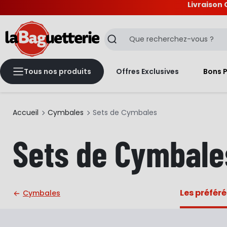
Livraison 
La Baguetterie
Recherche
Tous nos produits
Offres Exclusives
Bons 
Accueil
Cymbales
Sets de Cymbales
Sets de Cymbale
Les préféré
Cymbales