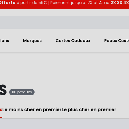
Offerte
à partir de 59€ | Paiement jusqu'à 12X et Alma
2X 3X 4X
Plans
Marques
Cartes Cadeaux
Peaux Cus
s
110 produits
s
Le moins cher en premier
Le plus cher en premier