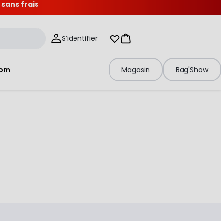
 sans frais
S’identifier
Mes listes d'envies
Panier
tom
Magasin
Bag'Show