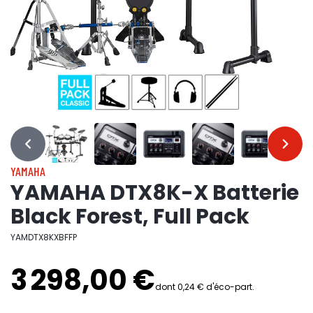
…
…
YAMAHA
YAMAHA DTX8K-X Batterie
Black Forest, Full Pack
YAMDTX8KXBFFP
3 298,00 €
dont 0,24 € d'éco-part.