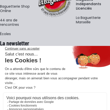
Indépendants
Baguetterie Shop
Licenciés
Online
La Baguetterie
44 ans de
Marseille
rencontres
Écoles
La newsletter
Adresse e-mail
M'
En vous inscrivant à notre newsletter, vous acceptez notre
politique de
confidentialité
.
Retrouvons-nous sur