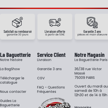
Satisfait ou remboursé
Livraison offerte
Garantie 3 ans
garantie 30 jours
à partir de 59€
pièces et main d'oeuvre
La Baguetterie
Service Client
Notre Magasin
Notre histoire
Livraison
La Baguetterie Paris
La BagShow
Garantie 3 ans
36/38 rue Victor
Massé
75009 PARIS
​Télécharger le
CGV
catalogue
Ouvert du mardi au
FAQ - Questions
samedi de 10h à
Nous contacter
Fréquentes
12h30 et de 14 à 19h
Guides La
Baguetterie
Magasins