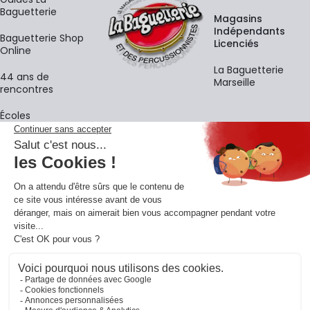
Baguetterie
Magasins
Indépendants
Baguetterie Shop
Licenciés
Online
La Baguetterie
44 ans de
Marseille
rencontres
Écoles
La newsletter
Adresse e-mail
M'
En vous inscrivant à notre newsletter, vous acceptez notre
politique de
confidentialité
.
Retrouvons-nous sur