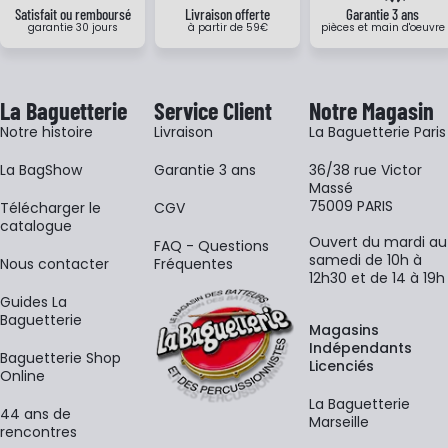
Satisfait ou remboursé
Livraison offerte
Garantie 3 ans
garantie 30 jours
à partir de 59€
pièces et main d'oeuvre
La Baguetterie
Service Client
Notre Magasin
Notre histoire
Livraison
La Baguetterie Paris
La BagShow
Garantie 3 ans
36/38 rue Victor
Massé
75009 PARIS
​Télécharger le
CGV
catalogue
Ouvert du mardi au
FAQ - Questions
samedi de 10h à
Nous contacter
Fréquentes
12h30 et de 14 à 19h
Guides La
Baguetterie
Magasins
Indépendants
Baguetterie Shop
Licenciés
Online
La Baguetterie
44 ans de
Marseille
rencontres