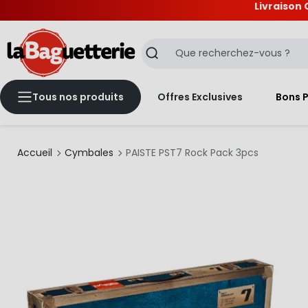
Livraison 
La Baguetterie
Recherche
Tous nos produits
Offres Exclusives
Bons 
Accueil
Cymbales
PAISTE PST7 Rock Pack 3pcs