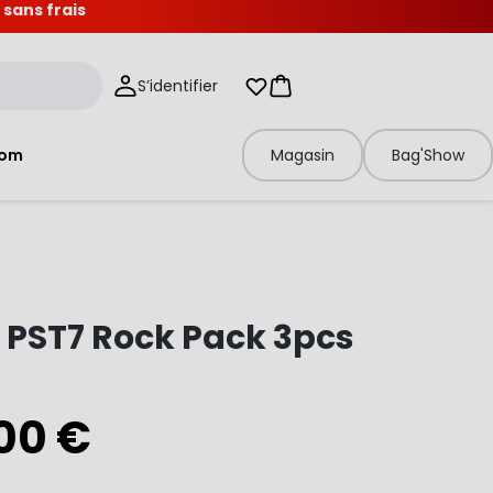
 sans frais
S’identifier
Mes listes d'envies
Panier
tom
Magasin
Bag'Show
 PST7 Rock Pack 3pcs
00 €