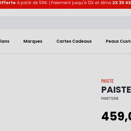
Offerte
à partir de 59€ | Paiement jusqu'à 12X et Alma
2X 3X 4X
Plans
Marques
Cartes Cadeaux
Peaux Cus
PAISTE
PAISTE
PAI871268
459,