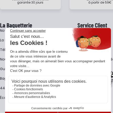
garantie 30 jours
à partir de 59€
La Baguetterie
Service Client
Notre histoire
Livraison
La BagShow
Garantie 3 ans
​Télécharger le catalogue
CGV
Nous contacter
FAQ - Questions Fr
Guides La Baguetterie
Baguetterie Shop Online
44 ans de rencontres
Écoles