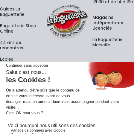
12h30 et de 14 à 19h
Guides La
Baguetterie
Magasins
Indépendants
Baguetterie Shop
Licenciés
Online
La Baguetterie
44 ans de
Marseille
rencontres
Écoles
La newsletter
Adresse e-mail
M'
En vous inscrivant à notre newsletter, vous acceptez notre
politique de
confidentialité
.
Retrouvons-nous sur