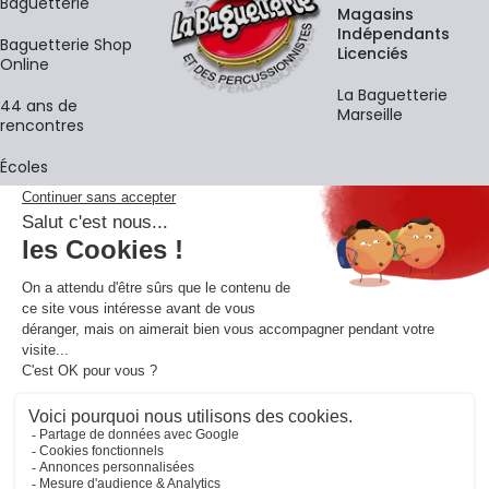
Baguetterie
Magasins
Indépendants
Baguetterie Shop
Licenciés
Online
La Baguetterie
44 ans de
Marseille
rencontres
Écoles
La newsletter
Adresse e-mail
M'
En vous inscrivant à notre newsletter, vous acceptez notre
politique de
confidentialité
.
Retrouvons-nous sur