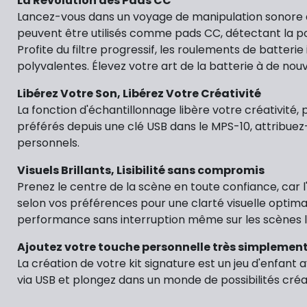
La Révolution des Pads CC
Lancez-vous dans un voyage de manipulation sonore av
peuvent être utilisés comme pads CC, détectant la pos
Profite du filtre progressif, les roulements de batter
polyvalentes. Élevez votre art de la batterie à de n
Libérez Votre Son, Libérez Votre Créativité
La fonction d'échantillonnage libère votre créativité,
préférés depuis une clé USB dans le MPS-10, attribuez
personnels.
Visuels Brillants, Lisibilité sans compromis
Prenez le centre de la scène en toute confiance, car l'
selon vos préférences pour une clarté visuelle optima
performance sans interruption même sur les scènes l
Ajoutez votre touche personnelle très simplemen
La création de votre kit signature est un jeu d'enfan
via USB et plongez dans un monde de possibilités créat