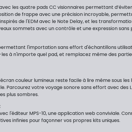
ec les quatre pads CC visionnaires permettant d’éviter 
ition de frappe avec une précision incroyable, permettant
ie inspirés de l'EDM avec le Note Delay, et les transforma
ouveaux sommets avec un contrôle et une expression sans
 permettant l'importation sans effort d'échantillons utili
-les à n'importe quel pad, et remplacez même des parties
écran couleur lumineux reste facile à lire même sous les l
le. Parcourez votre voyage sonore sans effort avec des L
es plus sombres.
t
t avec l'éditeur MPS-10, une application web conviviale. 
ives infinies pour façonner vos propres kits uniques.