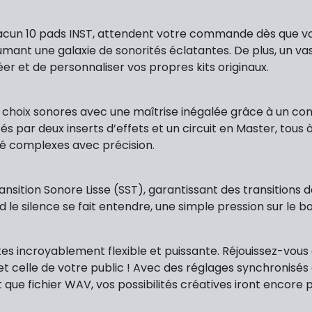
acun 10 pads INST, attendent votre commande dès que vo
mant une galaxie de sonorités éclatantes. De plus, un vas
r et de personnaliser vos propres kits originaux.
 choix sonores avec une maîtrise inégalée grâce à un co
és par deux inserts d’effets et un circuit en Master, tous 
é complexes avec précision.
sition Sonore Lisse (SST), garantissant des transitions d
d le silence se fait entendre, une simple pression sur 
s incroyablement flexible et puissante. Réjouissez-vous 
t celle de votre public ! Avec des réglages synchronisés q
nt que fichier WAV, vos possibilités créatives iront encor