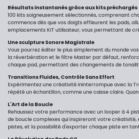
Résultats instantanés grâce aux kits préchargés
100 kits soigneusement sélectionnés, comprenant ch
commence dès que vos doigts effleurent les pads, allu
emplacements KIT utilisateur, vous permettant de crée
Une sculpture Sonore Magistrale
Vous pourrez éditer le plus simplement du monde vos
la réverbération et le filtre Master par défaut, renforc
chaque pad, permettant des changements de tonalit
Transitions Fluides, Contrôle Sans Effort
Expérimentez une créativité ininterrompue avec la Tran
répété un échantillon, comme une caisse claire. Quan
L'Art de la Boucle
Rehaussez votre performance avec un looper à 4 piste
de boucle complexes qui inspireront votre créativité, e
pistes, et la possibilité d'exporter chaque piste en ta