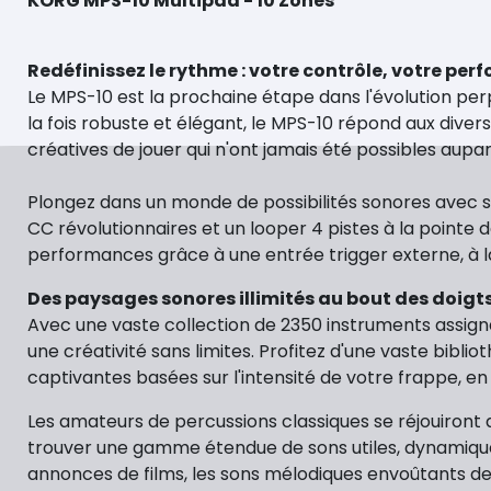
KORG MPS-10 Multipad - 10 Zones
Redéfinissez le rythme : votre contrôle, votre per
Le MPS-10 est la prochaine étape dans l'évolution pe
la fois robuste et élégant, le MPS-10 répond aux dive
créatives de jouer qui n'ont jamais été possibles aupa
Plongez dans un monde de possibilités sonores avec se
CC révolutionnaires et un looper 4 pistes à la pointe 
performances grâce à une entrée trigger externe, à l
Des paysages sonores illimités au bout des doigt
Avec une vaste collection de 2350 instruments assignab
une créativité sans limites. Profitez d'une vaste bibl
captivantes basées sur l'intensité de votre frappe, en
Les amateurs de percussions classiques se réjouiront d
trouver une gamme étendue de sons utiles, dynamiques 
annonces de films, les sons mélodiques envoûtants de s