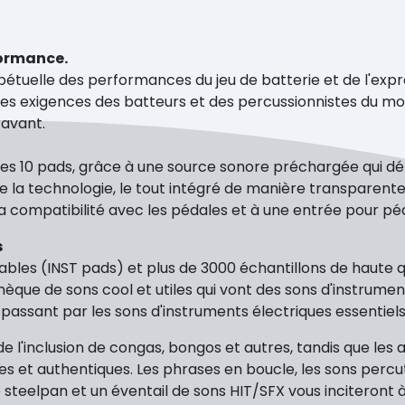
formance.
rpétuelle des performances du jeu de batterie et de l'ex
rses exigences des batteurs et des percussionnistes du mo
ravant.
s 10 pads, grâce à une source sonore préchargée qui défi
de la technologie, le tout intégré de manière transparent
a compatibilité avec les pédales et à une entrée pour péd
s
les (INST pads) et plus de 3000 échantillons de haute qua
iothèque de sons cool et utiles qui vont des sons d'instru
 passant par les sons d'instruments électriques essentiels
e l'inclusion de congas, bongos et autres, tandis que les
et authentiques. Les phrases en boucle, les sons percutan
teelpan et un éventail de sons HIT/SFX vous inciteront à a