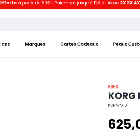
Offerte
à partir de 59€ | Paiement jusqu'à 12X et Alma
2X 3X 4X
Plans
Marques
Cartes Cadeaux
Peaux Cus
KORG
KORG 
KORMPS10
625,