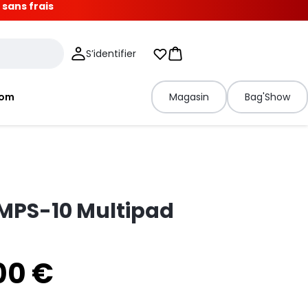
 sans frais
S’identifier
Mes listes d'envies
Panier
tom
Magasin
Bag'Show
MPS-10 Multipad
00 €