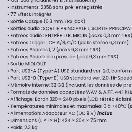
• Kits: 200 (incluant les kits utilisateurs)
• Instruments: 2358 sons pré-enregistrés
• 77 Effets Intégrés
• Sortie Casque (6.3 mm TRS jack)
• Sorties audio : SORTIE PRINCIPALE L, SORTIE PRINCIPA
• Entrées audio : ENTRÉE L/R, MIC IN (jacks 6,3 mm TRS
• Entrées trigger : CH A/B, C/D (jacks stéréo 6,3 mm)
• Entrées Pédales 1, 2 (jacks 6,3 mm TRS)
• Entrées Pédale d'expression (jack 6,3 mm TRS)
• Sortie MIDI OUT
• Port USB-A (Type-A) USB standard ver. 2.0, confo
• Port USB-B (Type-B) USB standard ver. 2.0, Hi-Spe
• Mémoire interne: 32 GB (incluant les données de pre
• Formats de données acceptées WAV & AIFF, 44.1 kHz/
• Affichage: Écran 320 × 240 pixels (LCD rétréo éclairé
• Températures minimales et maximales: 0 à +40°C (
• Alimentation: Adapateur AC (DC 9 V)
inclus
• Dimensions (L × l × H): 424 × 264 × 75 mm
• Poids: 2.3 kg