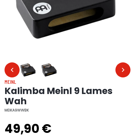
…
…
MEINL
Kalimba Meinl 9 Lames
Wah
MEIKA9WWBK
49,90 €