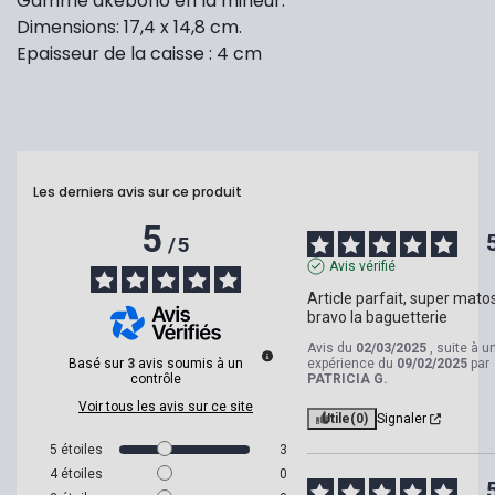
Gamme akebono en la mineur.
Dimensions: 17,4 x 14,8 cm.
Epaisseur de la caisse : 4 cm
Les derniers avis sur ce produit
5
/
5
Avis vérifié
Article parfait, super matos,
bravo la baguetterie
Avis du
02/03/2025
, suite à u
Basé sur
3
avis soumis à un
expérience du
09/02/2025
par
contrôle
PATRICIA G.
Voir tous les avis sur ce site
Utile
(0)
Signaler
5
étoiles
3
4
étoiles
0