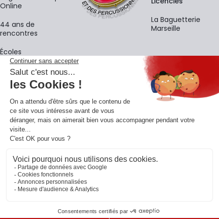
Licenciés
Online
La Baguetterie
44 ans de
Marseille
rencontres
Écoles
La newsletter
Adresse e-mail
M'
En vous inscrivant à notre newsletter, vous acceptez notre
politique de
confidentialité
.
Retrouvons-nous sur