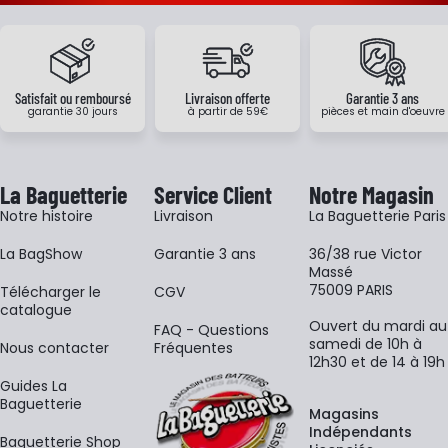
Satisfait ou remboursé
Livraison offerte
Garantie 3 ans
garantie 30 jours
à partir de 59€
pièces et main d'oeuvre
La Baguetterie
Service Client
Notre Magasin
Notre histoire
Livraison
La Baguetterie Paris
La BagShow
Garantie 3 ans
36/38 rue Victor
Massé
75009 PARIS
​Télécharger le
CGV
catalogue
Ouvert du mardi au
FAQ - Questions
samedi de 10h à
Nous contacter
Fréquentes
12h30 et de 14 à 19h
Guides La
Baguetterie
Magasins
Indépendants
Baguetterie Shop