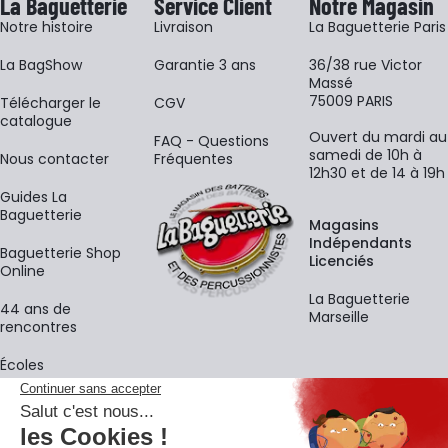
La Baguetterie
Service Client
Notre Magasin
Notre histoire
Livraison
La Baguetterie Paris
La BagShow
Garantie 3 ans
36/38 rue Victor
Massé
75009 PARIS
​Télécharger le
CGV
catalogue
Ouvert du mardi au
FAQ - Questions
samedi de 10h à
Nous contacter
Fréquentes
12h30 et de 14 à 19h
Guides La
Baguetterie
Magasins
Indépendants
Baguetterie Shop
Licenciés
Online
La Baguetterie
44 ans de
Marseille
rencontres
Écoles
La newsletter
Adresse e-mail
M'