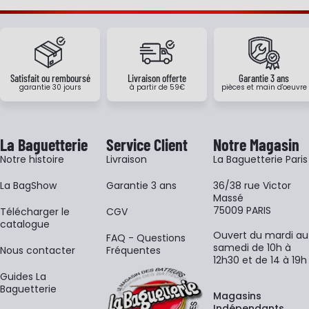
Satisfait ou remboursé
Livraison offerte
Garantie 3 ans
garantie 30 jours
à partir de 59€
pièces et main d'oeuvre
La Baguetterie
Service Client
Notre Magasin
Notre histoire
Livraison
La Baguetterie Paris
La BagShow
Garantie 3 ans
36/38 rue Victor
Massé
75009 PARIS
​Télécharger le
CGV
catalogue
Ouvert du mardi au
FAQ - Questions
samedi de 10h à
Nous contacter
Fréquentes
12h30 et de 14 à 19h
Guides La
Baguetterie
Magasins
Indépendants