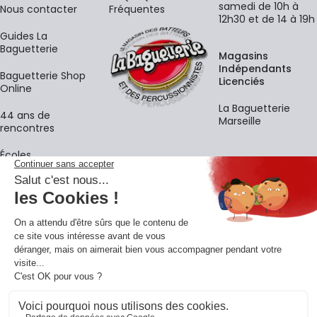
samedi de 10h à
Nous contacter
Fréquentes
12h30 et de 14 à 19h
Guides La
Baguetterie
Magasins
Indépendants
Baguetterie Shop
Licenciés
Online
La Baguetterie
44 ans de
Marseille
rencontres
Écoles
La newsletter
Adresse e-mail
M'
En vous inscrivant à notre newsletter, vous acceptez notre
politique de
confidentialité
.
Retrouvons-nous sur