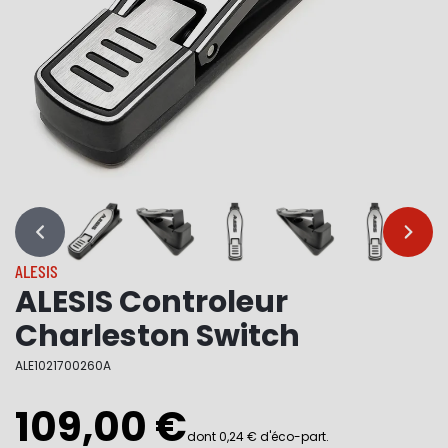
…
…
ALESIS
ALESIS Controleur
Charleston Switch
ALE1021700260A
109,00 €
dont 0,24 € d'éco-part.