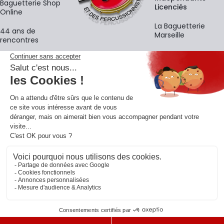
Baguetterie Shop
Licenciés
Online
La Baguetterie
44 ans de
Marseille
rencontres
Écoles
La newsletter
Adresse e-mail
M'
En vous inscrivant à notre newsletter, vous acceptez notre
politique de
confidentialité
.
Retrouvons-nous sur