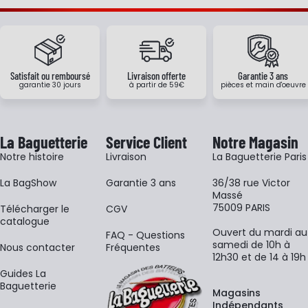
Satisfait ou remboursé
Livraison offerte
Garantie 3 ans
garantie 30 jours
à partir de 59€
pièces et main d'oeuvre
La Baguetterie
Service Client
Notre Magasin
Notre histoire
Livraison
La Baguetterie Paris
La BagShow
Garantie 3 ans
36/38 rue Victor
Massé
75009 PARIS
​Télécharger le
CGV
catalogue
Ouvert du mardi au
FAQ - Questions
samedi de 10h à
Nous contacter
Fréquentes
12h30 et de 14 à 19h
Guides La
Baguetterie
Magasins
Indépendants