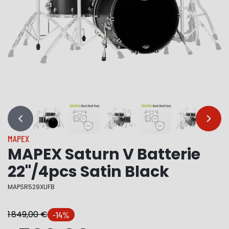
…
…
MAPEX
MAPEX Saturn V Batterie
22"/4pcs Satin Black
MAPSR529XUFB
1 849,00 €
-14%