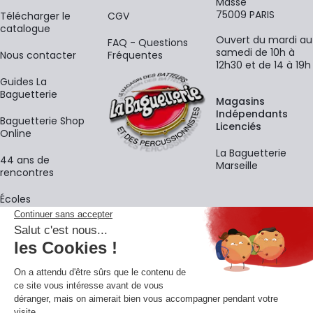
Massé
75009 PARIS
​Télécharger le
CGV
catalogue
Ouvert du mardi au
FAQ - Questions
samedi de 10h à
Nous contacter
Fréquentes
12h30 et de 14 à 19h
Guides La
Baguetterie
Magasins
Indépendants
Baguetterie Shop
Licenciés
Online
La Baguetterie
44 ans de
Marseille
rencontres
Écoles
La newsletter
Adresse e-mail
M'
En vous inscrivant à notre newsletter, vous acceptez notre
politique de
confidentialité
.
Retrouvons-nous sur