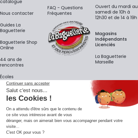
catalogue
Ouvert du mardi au
FAQ - Questions
samedi de 10h à
Nous contacter
Fréquentes
12h30 et de 14 à 19h
Guides La
Baguetterie
Magasins
Indépendants
Baguetterie Shop
Licenciés
Online
La Baguetterie
44 ans de
Marseille
rencontres
Écoles
La newsletter
Adresse e-mail
M'
En vous inscrivant à notre newsletter, vous acceptez notre
politique de
confidentialité
.
Retrouvons-nous sur