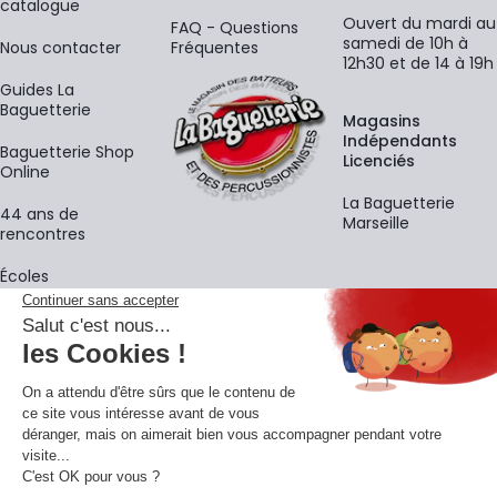
catalogue
Ouvert du mardi au
FAQ - Questions
samedi de 10h à
Nous contacter
Fréquentes
12h30 et de 14 à 19h
Guides La
Baguetterie
Magasins
Indépendants
Baguetterie Shop
Licenciés
Online
La Baguetterie
44 ans de
Marseille
rencontres
Écoles
La newsletter
Adresse e-mail
M'
En vous inscrivant à notre newsletter, vous acceptez notre
politique de
confidentialité
.
Retrouvons-nous sur