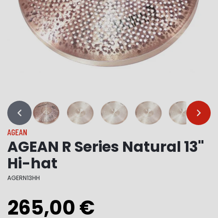
…
…
AGEAN
AGEAN R Series Natural 13"
Hi-hat
AGERN13HH
265,00 €