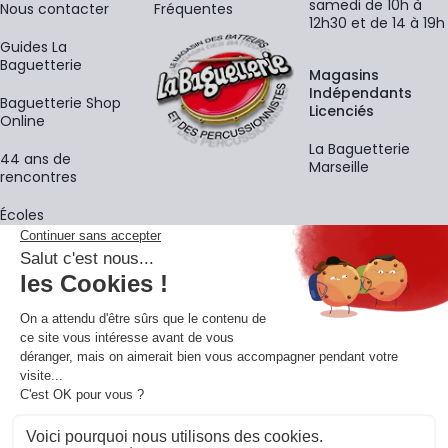
samedi de 10h à
Nous contacter
Fréquentes
12h30 et de 14 à 19h
Guides La
Baguetterie
Magasins
Indépendants
Baguetterie Shop
Licenciés
Online
La Baguetterie
44 ans de
Marseille
rencontres
Écoles
La newsletter
Adresse e-mail
M'
En vous inscrivant à notre newsletter, vous acceptez notre
politique de
confidentialité
.
Retrouvons-nous sur