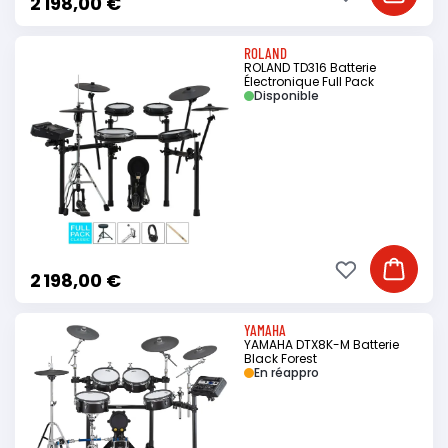
2 198,00 €
ROLAND
ROLAND TD316 Batterie
Électronique Full Pack
Disponible
Ajouter à ma li
Ajouter
2 198,00 €
YAMAHA
YAMAHA DTX8K-M Batterie
Black Forest
En réappro