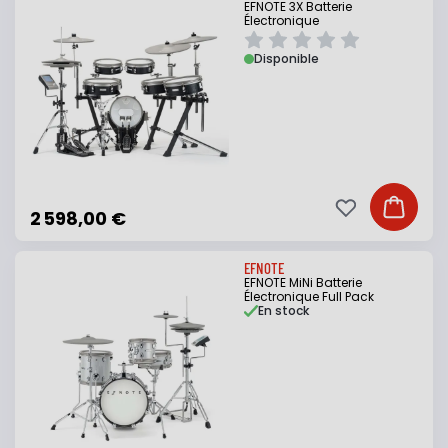
EFNOTE 3X Batterie
Électronique
Disponible
Ajouter à ma li
Ajouter
2 598,00 €
EFNOTE
EFNOTE MiNi Batterie
Électronique Full Pack
En stock