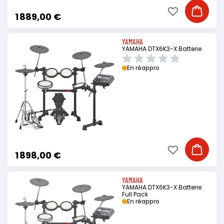
Ajouter à ma li
Ajouter
1 889,00 €
YAMAHA
YAMAHA DTX6K3-X Batterie
En réappro
Ajouter à ma li
Ajouter
1 898,00 €
YAMAHA
YAMAHA DTX6K3-X Batterie
Full Pack
En réappro