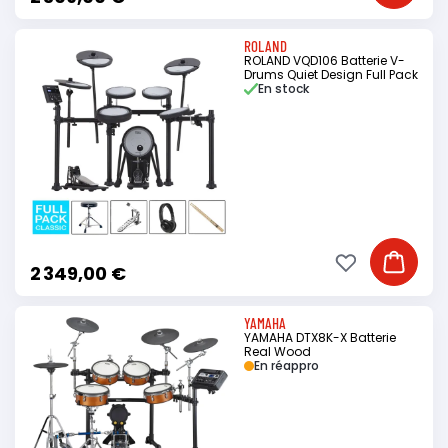
ROLAND
ROLAND VQD106 Batterie V-
Drums Quiet Design Full Pack
En stock
Ajouter à ma li
Ajouter
2 349,00 €
YAMAHA
YAMAHA DTX8K-X Batterie
Real Wood
En réappro