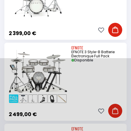
Ajouter à ma li
Ajouter
2 399,00 €
EFNOTE
EFNOTE 3 Style-B Batterie
Électronique Full Pack
Disponible
Ajouter à ma li
Ajouter
2 499,00 €
EFNOTE