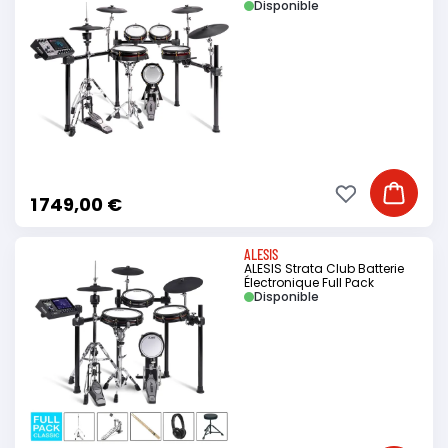
Disponible
Ajouter à ma li
Ajouter
1 749,00 €
ALESIS
ALESIS Strata Club Batterie
Électronique Full Pack
Disponible