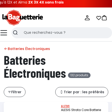
t Alma
2X 3X 4X sans frais
La Baguetterie
Mes list
Pani
Menu
Recherche
Batteries Électroniques
Batteries
Électroniques
132 produits
Filtrer
Trier par : les préférés
ALESIS
ALESIS Strata Core Batterie