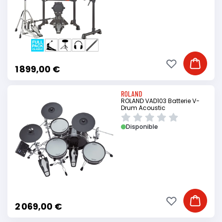
Ajouter à ma li
Ajouter
1 899,00 €
ROLAND
ROLAND VAD103 Batterie V-
Drum Acoustic
Disponible
Ajouter à ma li
Ajouter
2 069,00 €