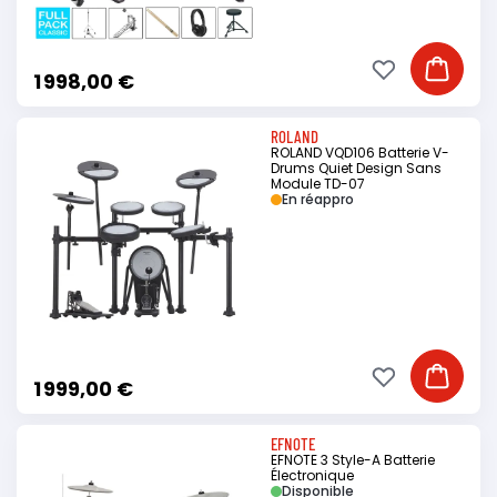
Ajouter à ma li
Ajouter
1 998,00 €
ROLAND
ROLAND VQD106 Batterie V-
Drums Quiet Design Sans
Module TD-07
En réappro
Ajouter à ma li
Ajouter
1 999,00 €
EFNOTE
EFNOTE 3 Style-A Batterie
Électronique
Disponible