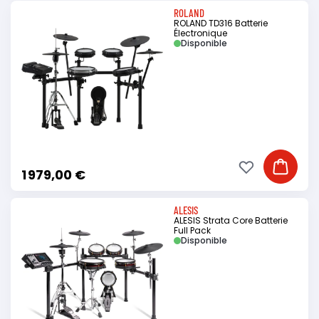
ROLAND
ROLAND TD316 Batterie
Électronique
Disponible
Ajouter à ma li
Ajouter
1 979,00 €
ALESIS
ALESIS Strata Core Batterie
Full Pack
Disponible