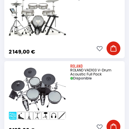
Ajouter à ma li
Ajouter
2 149,00 €
ROLAND
ROLAND VAD103 V-Drum
Acoustic Full Pack
Disponible
Ajouter à ma li
Ajouter