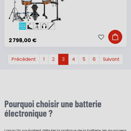
Ajouter à ma li
Ajouter
2 798,00 €
Précédent
1
2
3
4
5
6
Suivant
Pourquoi choisir une batterie
électronique ?
Lorsqu’ils souhaitent débuter la pratique de la batterie, les musiciens