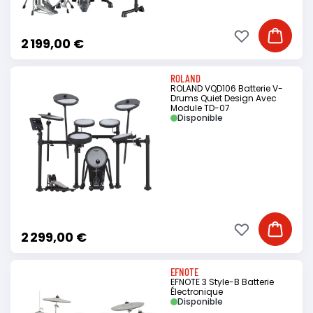
Ajouter à ma li
Ajouter
2 199,00 €
ROLAND
ROLAND VQD106 Batterie V-
Drums Quiet Design Avec
Module TD-07
Disponible
Ajouter à ma li
Ajouter
2 299,00 €
EFNOTE
EFNOTE 3 Style-B Batterie
Électronique
Disponible