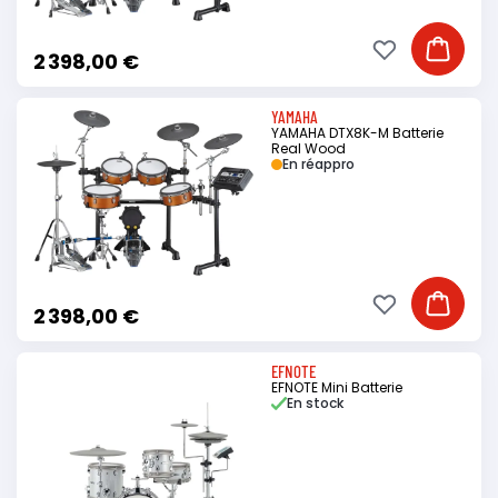
Ajouter à ma li
Ajouter
2 398,00 €
YAMAHA
YAMAHA DTX8K-M Batterie
Real Wood
En réappro
Ajouter à ma li
Ajouter
2 398,00 €
EFNOTE
EFNOTE Mini Batterie
En stock