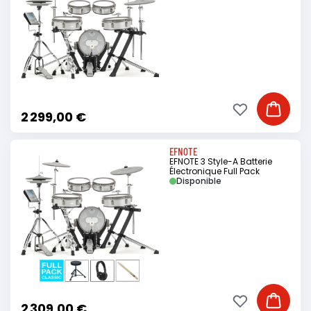
Ajouter à ma li
Ajouter
2 299,00 €
EFNOTE
EFNOTE 3 Style-A Batterie
Électronique Full Pack
Disponible
Ajouter à ma li
Ajouter
2 309,00 €