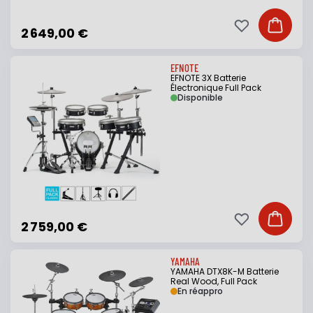
Ajouter à ma li
Ajouter
2 649,00 €
EFNOTE
EFNOTE 3X Batterie
Électronique Full Pack
Disponible
Ajouter à ma li
Ajouter
2 759,00 €
YAMAHA
YAMAHA DTX8K-M Batterie
Real Wood, Full Pack
En réappro