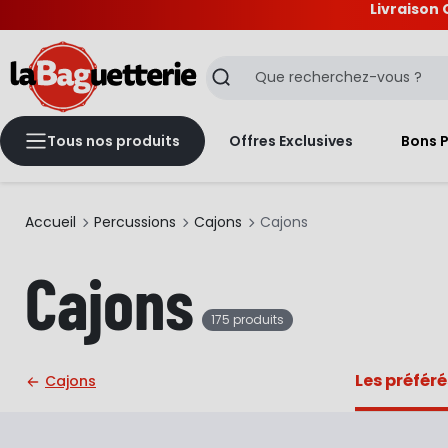
Livraison 
La Baguetterie
Recherche
Tous nos produits
Offres Exclusives
Bons 
Accueil
Percussions
Cajons
Cajons
Cajons
175 produits
Les préféré
Cajons