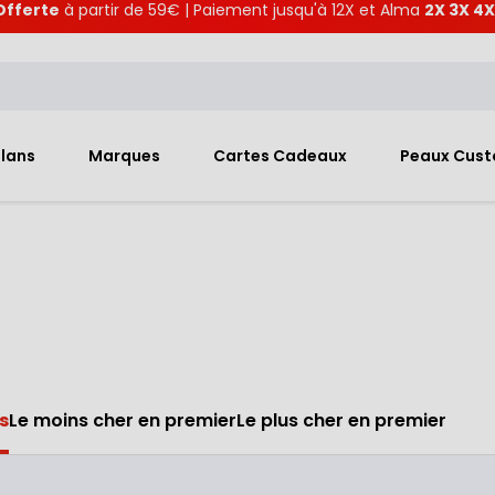
Offerte
à partir de 59€ | Paiement jusqu'à 12X et Alma
2X 3X 4X
Plans
Marques
Cartes Cadeaux
Peaux Cus
s
Le moins cher en premier
Le plus cher en premier