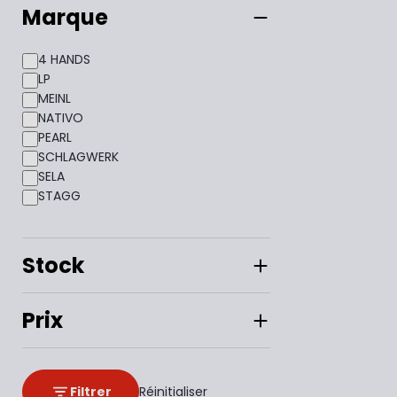
Marque
4 HANDS
LP
MEINL
NATIVO
PEARL
SCHLAGWERK
SELA
STAGG
Stock
Prix
Filtrer
Réinitialiser