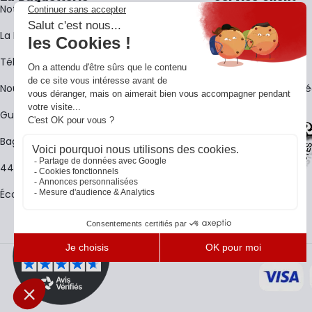
Notre histoire
Livraison
La BagShow
Garantie 3 ans
​Télécharger le catalogue
CGV
Nous contacter
FAQ - Questions Fr
Guides La Baguetterie
Baguetterie Shop Online
44 ans de rencontres
Écoles