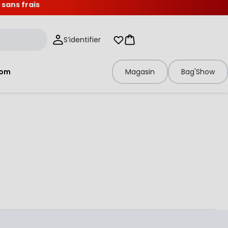
 sans frais
S’identifier
Mes listes d'envies
Panier
tom
Magasin
Bag'Show