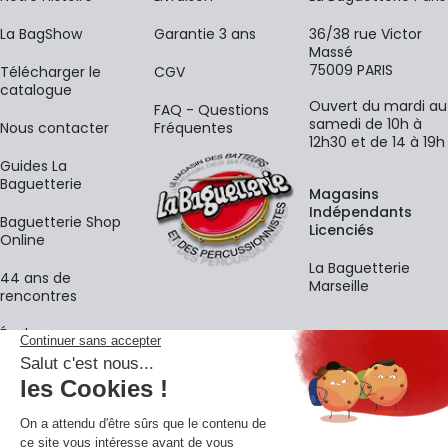
La BagShow
Garantie 3 ans
36/38 rue Victor
Massé
75009 PARIS
​Télécharger le
CGV
catalogue
Ouvert du mardi au
FAQ - Questions
samedi de 10h à
Nous contacter
Fréquentes
12h30 et de 14 à 19h
Guides La
Baguetterie
Magasins
Indépendants
Baguetterie Shop
Licenciés
Online
La Baguetterie
44 ans de
Marseille
rencontres
Écoles
La newsletter
Adresse e-mail
M'
En vous inscrivant à notre newsletter, vous acceptez notre
politique de