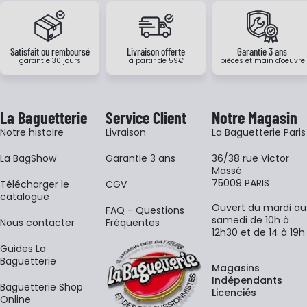
Satisfait ou remboursé
Livraison offerte
Garantie 3 ans
garantie 30 jours
à partir de 59€
pièces et main d'oeuvre
La Baguetterie
Service Client
Notre Magasin
Notre histoire
Livraison
La Baguetterie Paris
La BagShow
Garantie 3 ans
36/38 rue Victor
Massé
75009 PARIS
​Télécharger le
CGV
catalogue
Ouvert du mardi au
FAQ - Questions
samedi de 10h à
Nous contacter
Fréquentes
12h30 et de 14 à 19h
Guides La
Baguetterie
Magasins
Indépendants
Baguetterie Shop
Licenciés
Online