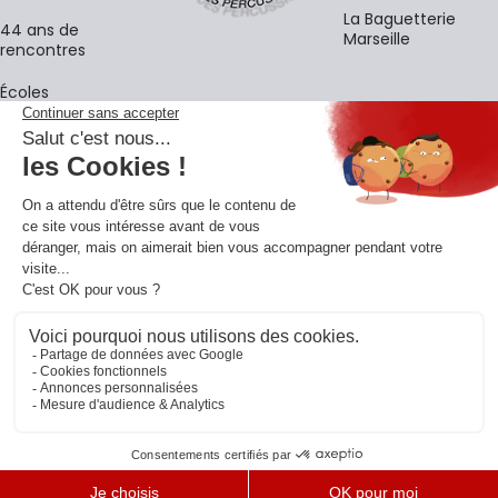
La Baguetterie
44 ans de
Marseille
rencontres
Écoles
La newsletter
Adresse e-mail
M'
En vous inscrivant à notre newsletter, vous acceptez notre
politique de
confidentialité
.
Retrouvons-nous sur