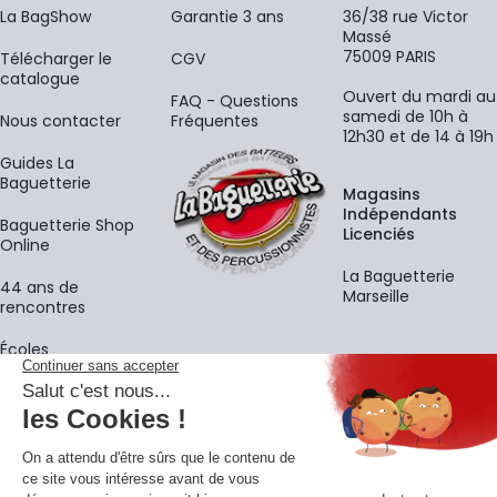
La BagShow
Garantie 3 ans
36/38 rue Victor
Massé
75009 PARIS
​Télécharger le
CGV
catalogue
Ouvert du mardi au
FAQ - Questions
samedi de 10h à
Nous contacter
Fréquentes
12h30 et de 14 à 19h
Guides La
Baguetterie
Magasins
Indépendants
Baguetterie Shop
Licenciés
Online
La Baguetterie
44 ans de
Marseille
rencontres
Écoles
La newsletter
Adresse e-mail
M'
En vous inscrivant à notre newsletter, vous acceptez notre
politique de
confidentialité
.